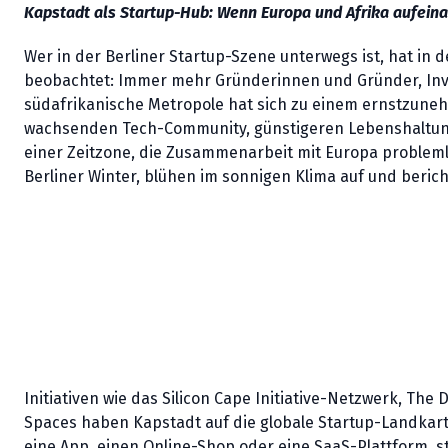
Kapstadt als Startup-Hub: Wenn Europa und Afrika aufein
Wer in der Berliner Startup-Szene unterwegs ist, hat in
beobachtet: Immer mehr Gründerinnen und Gründer, Inve
südafrikanische Metropole hat sich zu einem ernstzune
wachsenden Tech-Community, günstigeren Lebenshaltung
einer Zeitzone, die Zusammenarbeit mit Europa probleml
Berliner Winter, blühen im sonnigen Klima auf und berich
Initiativen wie das Silicon Cape Initiative-Netzwerk, 
Spaces haben Kapstadt auf die globale Startup-Landkart
eine App, einen Online-Shop oder eine SaaS-Plattform, st