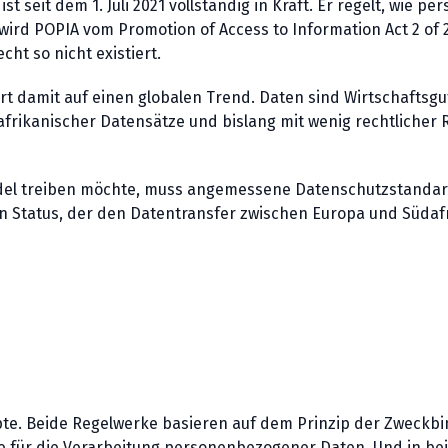
ist seit dem 1. Juli 2021 vollständig in Kraft. Er regelt, wi
wird POPIA vom Promotion of Access to Information Act 2 of 
ht so nicht existiert.
iert damit auf einen globalen Trend. Daten sind Wirtschaftsg
afrikanischer Datensätze und bislang mit wenig rechtlicher
ndel treiben möchte, muss angemessene Datenschutzstandard
in Status, der den Datentransfer zwischen Europa und Südaf
epte. Beide Regelwerke basieren auf dem Prinzip der Zweck
e für die Verarbeitung personenbezogener Daten. Und in be