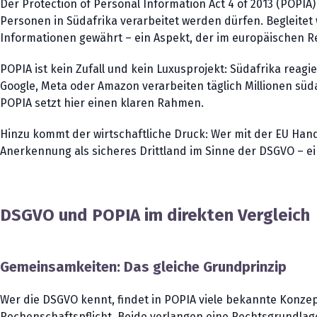
Der Protection of Personal Information Act 4 of 2013 (POPIA) 
Personen in Südafrika verarbeitet werden dürfen. Begleitet 
Informationen gewährt – ein Aspekt, der im europäischen Rec
POPIA ist kein Zufall und kein Luxusprojekt: Südafrika reag
Google, Meta oder Amazon verarbeiten täglich Millionen süd
POPIA setzt hier einen klaren Rahmen.
Hinzu kommt der wirtschaftliche Druck: Wer mit der EU Ha
Anerkennung als sicheres Drittland im Sinne der DSGVO – e
DSGVO und POPIA im direkten Vergleich
Gemeinsamkeiten: Das gleiche Grundprinzip
Wer die DSGVO kennt, findet in POPIA viele bekannte Konz
Rechenschaftspflicht. Beide verlangen eine Rechtsgrundlag