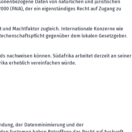
e personenbezogene Daten von natürlichen und juristischen
2000 (PAIA), der ein eigenständiges Recht auf Zugang zu
ut und Machtfaktor zugleich. Internationale Konzerne wie
 Rechenschaftspflicht gegenüber dem lokalen Gesetzgeber.
s nachweisen können. Südafrika arbeitet derzeit an seiner
rika erheblich vereinfachen würde.
bindung, der Datenminimierung und der
iden Systemen haben Betroffene das Recht auf Auskunft,