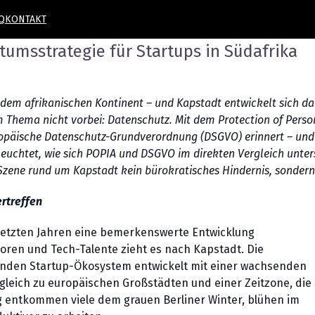
Q
KONTAKT
umsstrategie für Startups in Südafrika
em afrikanischen Kontinent – und Kapstadt entwickelt sich da
m Thema nicht vorbei: Datenschutz. Mit dem Protection of Perso
 europäische Datenschutz-Grundverordnung (DSGVO) erinnert – u
eleuchtet, wie sich POPIA und DSGVO im direkten Vergleich unte
ene rund um Kapstadt kein bürokratisches Hindernis, sondern e
rtreffen
n letzten Jahren eine bemerkenswerte Entwicklung
ren und Tech-Talente zieht es nach Kapstadt. Die
enden Startup-Ökosystem entwickelt mit einer wachsenden
leich zu europäischen Großstädten und einer Zeitzone, die
g entkommen viele dem grauen Berliner Winter, blühen im