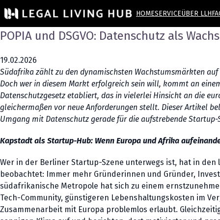
HOME
SERVICE
ÜBER LLH
FA
POPIA und DSGVO: Datenschutz als Wachst
19.02.2026
Südafrika zählt zu den dynamischsten Wachstumsmärkten auf d
Doch wer in diesem Markt erfolgreich sein will, kommt an eine
Datenschutzgesetz etabliert, das in vielerlei Hinsicht an die
gleichermaßen vor neue Anforderungen stellt. Dieser Artikel b
Umgang mit Datenschutz gerade für die aufstrebende Startup-Sz
Kapstadt als Startup-Hub: Wenn Europa und Afrika aufeinande
Wer in der Berliner Startup-Szene unterwegs ist, hat in de
beobachtet: Immer mehr Gründerinnen und Gründer, Investo
südafrikanische Metropole hat sich zu einem ernstzunehm
Tech-Community, günstigeren Lebenshaltungskosten im Verg
Zusammenarbeit mit Europa problemlos erlaubt. Gleichzeiti