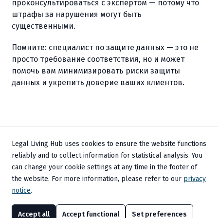
проконсультироваться с экспертом — потому что
штрафы за нарушения могут быть
существенными.
Помните: специалист по защите данных — это не
просто требование соответствия, но и может
помочь вам минимизировать риски защиты
данных и укрепить доверие ваших клиентов.
Legal Living Hub uses cookies to ensure the website functions
reliably and to collect information for statistical analysis. You
can change your cookie settings at any time in the footer of
the website. For more information, please refer to our
privacy
© 2024 Olga Eichmann | Legal Living Hub
notice
.
Impressum
Политика конфиденциальности
Настройки cookies
Accept all
Accept functional
Set preferences